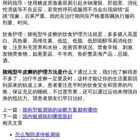
用药指导：使用糖皮质激素容易引起水钠潴留、肝损害、消化
性溃疡等不良反应，若突然停药或服用不当会出现病情“反
跳”现象，后果严重。因此在治疗期间应严格遵医嘱执行服药
剂量、时间。
饮食护理：脓疱型牛皮癣的饮食护理方法就是，多多摄入高蛋
白、高热量、高维生素、低盐、低脂、低胆固醇等易消化饮
食，注意补充营养和水份，改善营养状况。禁食辛辣、刺激、
发物类食物，如葱姜蒜、牛羊肉、鱼虾蟹及海产品，忌烟、
酒。
脓疱型牛皮癣的护理方法是什么
？通过上文，我们也了解得差
不多了，治疗牛皮癣一定要及时，这样才能让你的生活重新回
到原来的轨道上来。患者要注意平时的饮食安全和营养的均
衡，保证充足的睡眠，不过度劳累，还可以通过运动来增强自
身的抵抗力。望患者朋友们早日治好。
上一篇：
脓疱型银屑病的诊断方案都有哪些
下一篇：
国内银屑病到哪里医好
相关文章
怎么预防遗传银屑病