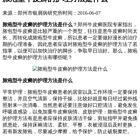
来源：郑州市银屑病研究所时间：2016-06-07
脓疱型牛皮癣的护理方法是什么
？郑州牛皮癣医院专家指出，
脓包型牛皮癣是比较严重的一个类型，往往是患牛皮癣时间太
长，而转化成脓疱型牛皮癣，所以患者一定要做好漫长的治疗
期的心理准备。因此患者应该对脓疱型牛皮癣的护理方法了若
指掌，以便可以加快治疗的脚步，争取早日治好。那么，脓疱
型牛皮癣的护理方法有哪些呢？
脓疱型牛皮癣的护理方法是什么
平常护理：脓疱型牛皮癣患者的居室以及工作环境一定要保持
整洁，并且空气清新，保持干燥，比较好就是每日经过紫外线
照射来一次消毒。当然患者还要注意做好口腔清洁，避免发生
呼吸道感染，以免加重牛皮癣病情。皮肤护理：脓疱型牛皮癣
的护理方法有是患者应保持皮肤清洁干燥，剪短指甲并避免搔
抓患处。保持床褥清洁、柔软、平整，衣被浸湿后及时更换，
若有新发脓疱，尽量减少摩擦，给予保护，防止破裂糜烂。