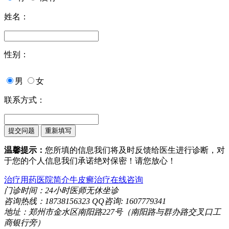
姓名：
性别：
男
女
联系方式：
温馨提示：
您所填的信息我们将及时反馈给医生进行诊断，对
于您的个人信息我们承诺绝对保密！请您放心！
治疗用药
医院简介
牛皮癣治疗
在线咨询
门诊时间：24小时医师无休坐诊
咨询热线：18738156323 QQ咨询: 1607779341
地址：郑州市金水区南阳路227号（南阳路与群办路交叉口工
商银行旁）