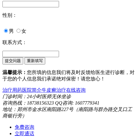
性别：
男
女
联系方式：
温馨提示：
您所填的信息我们将及时反馈给医生进行诊断，对
于您的个人信息我们承诺绝对保密！请您放心！
治疗用药
医院简介
牛皮癣治疗
在线咨询
门诊时间：24小时医师无休坐诊
咨询热线：18738156323 QQ咨询: 1607779341
地址：郑州市金水区南阳路227号（南阳路与群办路交叉口工
商银行旁）
免费咨询
立即通话