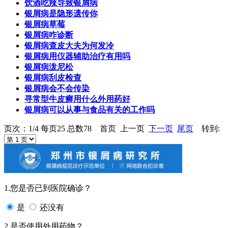
饮酒吃辣导致银屑病
银屑病是隐形遗传你
银屑病草莓
银屑病咋诊断
银屑病查皮大夫为何发冷
银屑病用仪器辅助治疗有用吗
银屑病泼尼松
银屑病刮皮检查
银屑病会不会传染
寻常型牛皮癣用什么外用药好
银屑病可以从事与食品有关的工作吗
页次：1/4 每页25 总数78 首页 上一页
下一页
尾页
转到:
1.您是否已到医院确诊？
是
还没有
2.是否使用外用药物？