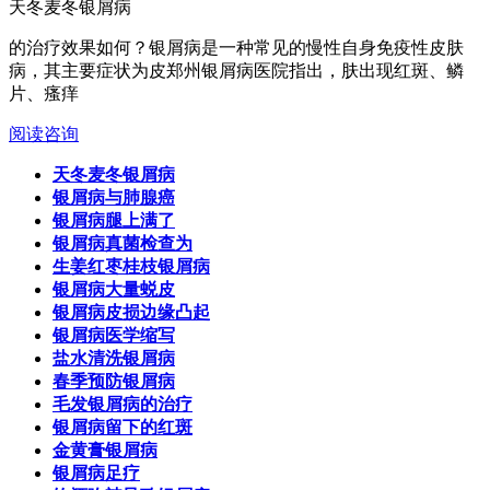
天冬麦冬银屑病
的治疗效果如何？银屑病是一种常见的慢性自身免疫性皮肤
病，其主要症状为皮郑州银屑病医院指出，肤出现红斑、鳞
片、瘙痒
阅读
咨询
天冬麦冬银屑病
银屑病与肺腺癌
银屑病腿上满了
银屑病真菌检查为
生姜红枣桂枝银屑病
银屑病大量蜕皮
银屑病皮损边缘凸起
银屑病医学缩写
盐水清洗银屑病
春季预防银屑病
毛发银屑病的治疗
银屑病留下的红斑
金黄膏银屑病
银屑病足疗