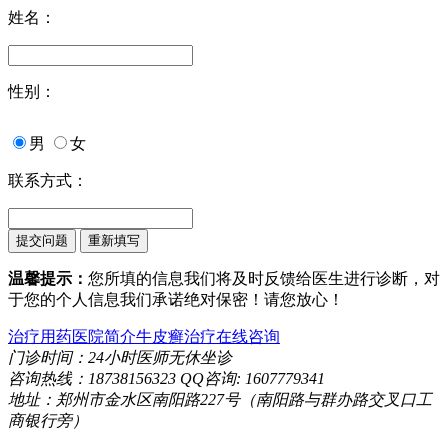
姓名：
性别：
男
女
联系方式：
温馨提示：
您所填的信息我们将及时反馈给医生进行诊断，对
于您的个人信息我们承诺绝对保密！请您放心！
治疗用药
医院简介
牛皮癣治疗
在线咨询
门诊时间：24小时医师无休坐诊
咨询热线：18738156323 QQ咨询: 1607779341
地址：郑州市金水区南阳路227号（南阳路与群办路交叉口工
商银行旁）