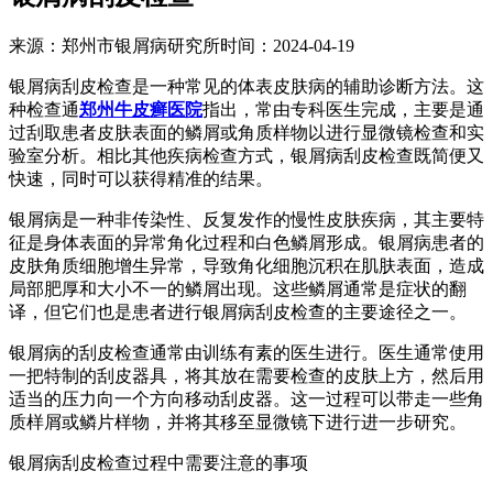
来源：郑州市银屑病研究所时间：2024-04-19
银屑病刮皮检查是一种常见的体表皮肤病的辅助诊断方法。这
种检查通
郑州牛皮癣医院
指出，常由专科医生完成，主要是通
过刮取患者皮肤表面的鳞屑或角质样物以进行显微镜检查和实
验室分析。相比其他疾病检查方式，银屑病刮皮检查既简便又
快速，同时可以获得精准的结果。
银屑病是一种非传染性、反复发作的慢性皮肤疾病，其主要特
征是身体表面的异常角化过程和白色鳞屑形成。银屑病患者的
皮肤角质细胞增生异常，导致角化细胞沉积在肌肤表面，造成
局部肥厚和大小不一的鳞屑出现。这些鳞屑通常是症状的翻
译，但它们也是患者进行银屑病刮皮检查的主要途径之一。
银屑病的刮皮检查通常由训练有素的医生进行。医生通常使用
一把特制的刮皮器具，将其放在需要检查的皮肤上方，然后用
适当的压力向一个方向移动刮皮器。这一过程可以带走一些角
质样屑或鳞片样物，并将其移至显微镜下进行进一步研究。
银屑病刮皮检查过程中需要注意的事项